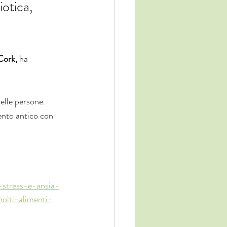
otica, 
Cork, 
ha 
nelle persone. 
ento antico con 
-stress-e-ansia-
olti-alimenti-