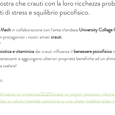
stra che crauti con la loro ricchezza probi
 di stress e squilibrio psicofisico. 
 Mach
 in collaborazione con l'ente irlandese 
University College 
 protagonisti i nostri amati 
crauti. 
? 
biotica e vitaminica 
dei crauti influenza il 
benessere psicofisico
 
nteressanti e aggiungono ulteriori proprietà benefiche ad un alim
 svelare! 
o: 
.it/ricerca-e-universita/2023/crauti-e-yogurt-possono-ridurre
ibo-e-salute-mentale-associare-a-una-dieta-mediterranea-m