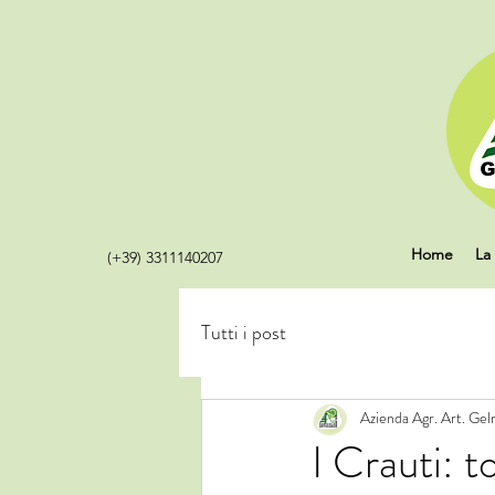
Home
La
(+39) 3311140207
Tutti i post
Azienda Agr. Art. Gel
I Crauti: