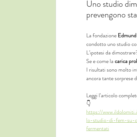
Uno studio dimo
prevengono stati
La fondazione 
Edmund
condotto uno studio con
L'ipotesi da dimostrare
Se e come la 
carica pro
I risultati sono molto i
ancora tante sorprese da
Leggi l'articolo complet
👇
https://www.ildolomiti
lo-studio-di-fem-su-c
fermentati