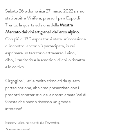
Sabato 26 e domenica 27 marzo 2022 siamo 
stati ospiti a Vinifera, presso il pala Expo di 
Trento, la quarta edizione 
della 
Mostra 
Mercato dei vini artigianali dell’arco alpino. 
Con più di 130 espositori è stata un'occasione 
di incontro, ancor più partecipata, in cui 
esprimere un territorio attraverso il vino, il 
cibo, il territorio e le emozioni di chi lo rispetta 
e lo coltiva. 
Orgogliosi, lieti e molto stimolati da questa 
partecipazione, abbiamo presenziato con i 
prodotti caratteristici della nostra amata Val di 
Gresta che hanno riscosso un grande 
interesse! 
Eccovi alcuni scatti dall'evento. 
A prestissimo! 